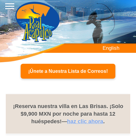
Pasar
al
contenido
principal
English
¡Únete a Nuestra Lista de Correos!
¡Reserva nuestra villa en Las Brisas. ¡Solo
$9,900 MXN por noche para hasta 12
huéspedes!—
haz clic ahora
.