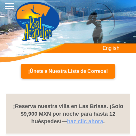
Pasar
al
contenido
principal
English
¡Únete a Nuestra Lista de Correos!
¡Reserva nuestra villa en Las Brisas. ¡Solo
$9,900 MXN por noche para hasta 12
huéspedes!—
haz clic ahora
.