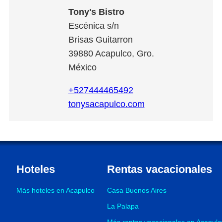
Tony's Bistro
Escénica s/n
Brisas Guitarron
39880
Acapulco
,
Gro.
México
+527444465492
tonysacapulco.com
Hoteles
Rentas vacacionales
Más hoteles en Acapulco
Casa Buenos Aires
La Palapa
Más rentas vacacionales en Acapulc