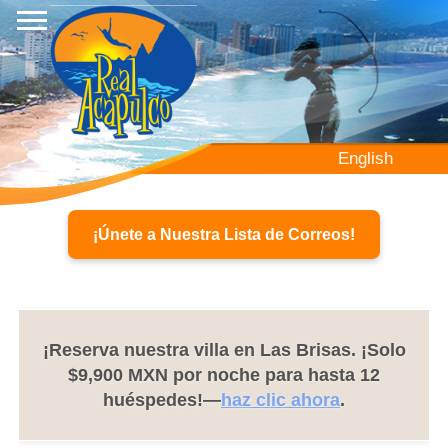
Pasar
al
contenido
principal
English
¡Únete a Nuestra Lista de Correos!
¡Reserva nuestra villa en Las Brisas. ¡Solo
$9,900 MXN por noche para hasta 12
huéspedes!—
haz clic ahora
.