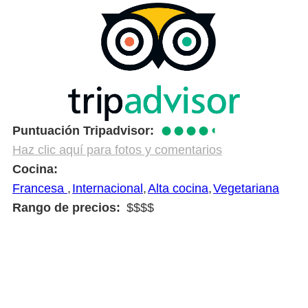
●●●●
◐
Puntuación Tripadvisor
Haz clic aquí para fotos y comentarios
Cocina
Francesa
Internacional
Alta cocina
Vegetariana
Rango de precios
$$$$