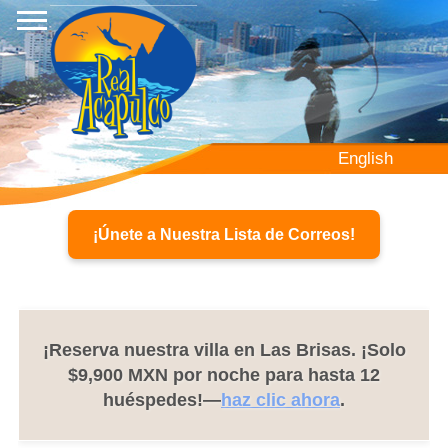
Pasar
al
contenido
principal
English
¡Únete a Nuestra Lista de Correos!
¡Reserva nuestra villa en Las Brisas. ¡Solo
$9,900 MXN por noche para hasta 12
huéspedes!—
haz clic ahora
.