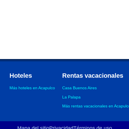
Hoteles
Rentas vacacionales
Más hoteles en Acapulco
Casa Buenos Aires
La Palapa
Más rentas vacacionales en Acapulc
Mapa del sitio
Privacidad
Términos de uso